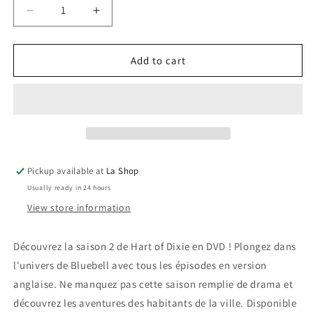
Decrease
Increase
quantity
quantity
for
for
Hart
Hart
Add to cart
Of
Of
Dixie
Dixie
:
:
The
The
complete
complete
second
second
season
season
Pickup available at
La Shop
(anglais
(anglais
Usually ready in 24 hours
seulement)
seulement)
View store information
Découvrez la saison 2 de Hart of Dixie en DVD ! Plongez dans
l'univers de Bluebell avec tous les épisodes en version
anglaise. Ne manquez pas cette saison remplie de drama et
découvrez les aventures des habitants de la ville. Disponible