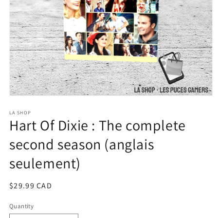
Open
media
1
LA SHOP
Hart Of Dixie : The complete
in
modal
second season (anglais
seulement)
Regular
$29.99 CAD
price
Quantity