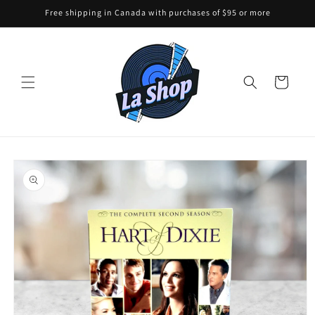
Skip to
Free shipping in Canada with purchases of $95 or more
content
Cart
Skip to
product
information