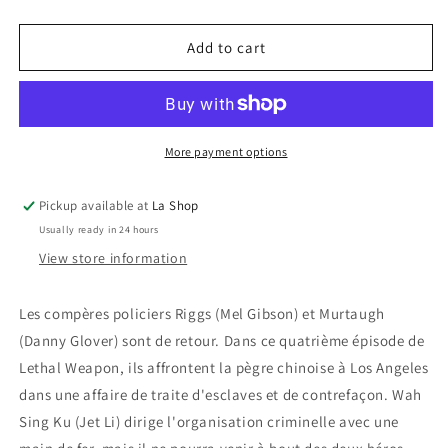
quantity
quantity
for
for
L&#39;Arme
L&#39;Arme
Add to cart
Fatale
Fatale
4
4
/
/
Lethal
Lethal
Weapon
Weapon
More payment options
4
4
Pickup available at
La Shop
Usually ready in 24 hours
View store information
Les compères policiers Riggs (Mel Gibson) et Murtaugh
(Danny Glover) sont de retour. Dans ce quatrième épisode de
Lethal Weapon, ils affrontent la pègre chinoise à Los Angeles
dans une affaire de traite d'esclaves et de contrefaçon. Wah
Sing Ku (Jet Li) dirige l'organisation criminelle avec une