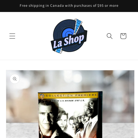
Skip to
Free shipping in Canada with purchases of $95 or more
content
Cart
Skip to
product
information