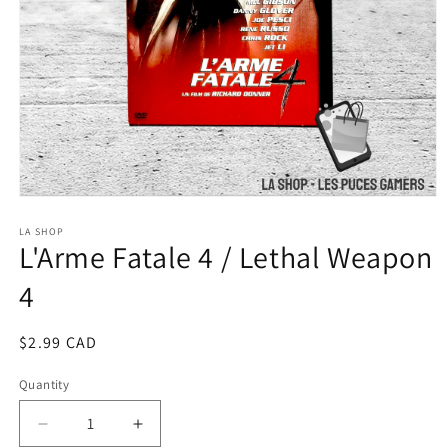
Open
media
1
LA SHOP
L'Arme Fatale 4 / Lethal Weapon
in
modal
4
Regular
$2.99 CAD
price
Quantity
Decrease
Increase