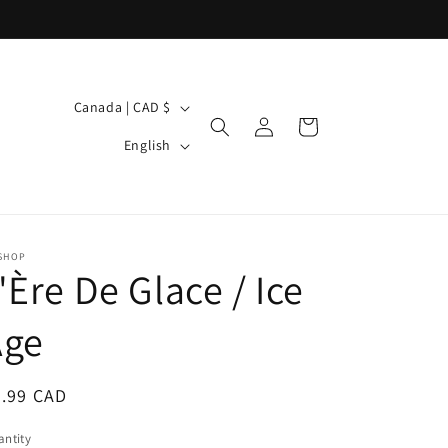
C
Canada | CAD $
Log
Cart
o
L
in
English
u
a
n
n
t
g
r
u
 SHOP
'Ère De Glace / Ice
y
a
/
g
Age
r
e
e
egular
4.99 CAD
g
ice
i
ntity