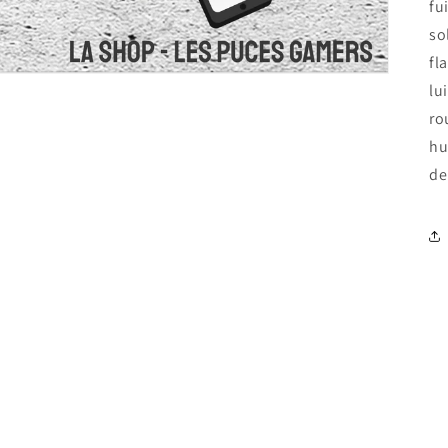
fu
so
fl
lu
ro
hu
de