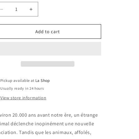
o
Decrease
Increase
n
quantity
quantity
for
for
L&#39;Ère
L&#39;Ère
Add to cart
De
De
Glace
Glace
/
/
Ice
Ice
Age
Age
Pickup available at
La Shop
Usually ready in 24 hours
View store information
viron 20.000 ans avant notre ère, un étrange
imal déclenche inopinément une nouvelle
aciation. Tandis que les animaux, affolés,