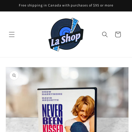
Skip to
Free shipping in Canada with purchases of $95 or more
content
Cart
Skip to
product
information