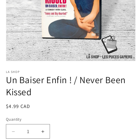
Open
media
1
LA SHOP
Un Baiser Enfin ! / Never Been
in
modal
Kissed
Regular
$4.99 CAD
price
Quantity
Decrease
Increase