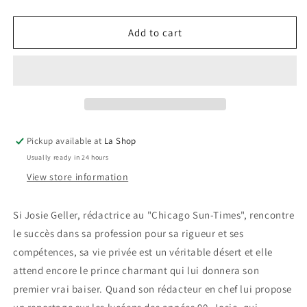
quantity
quantity
for
for
Un
Un
Add to cart
Baiser
Baiser
Enfin
Enfin
!
!
/
/
Never
Never
Been
Been
Kissed
Kissed
Pickup available at
La Shop
Usually ready in 24 hours
View store information
Si Josie Geller, rédactrice au "Chicago Sun-Times", rencontre
le succès dans sa profession pour sa rigueur et ses
compétences, sa vie privée est un véritable désert et elle
attend encore le prince charmant qui lui donnera son
premier vrai baiser. Quand son rédacteur en chef lui propose