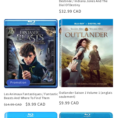
Destinée / Indiana Jones And The
Dial Of Destiny
Prix
$32.99 CAD
habituel
Promotion
Outlander Saison 1 Volume 1 (anglais
Les Animaux Fantastiques / Fantastic
seulement)
Beasts And Where To Find Them
Prix
$9.99 CAD
Prix
Prix
$9.99 CAD
$14.99 CAD
habituel
habituel
promotionnel