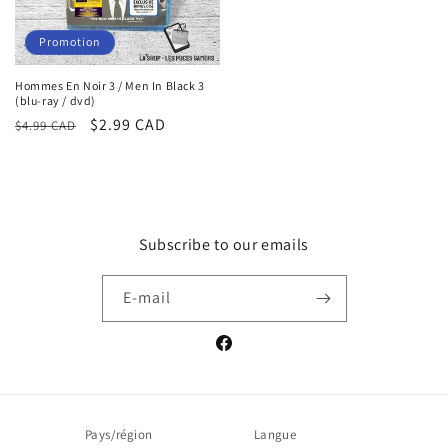
Promotion
Hommes En Noir 3 / Men In Black 3
(blu-ray / dvd)
Prix
Prix
$2.99 CAD
$4.99 CAD
habituel
promotionnel
Subscribe to our emails
E-mail
Facebook
Pays/région
Langue