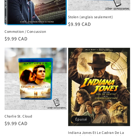
Stolen (anglais seulement)
Prix
$9.99 CAD
habituel
Commotion / Concussion
Prix
$9.99 CAD
habituel
Charlie St. Cloud
Épuisé
Prix
$9.99 CAD
habituel
Indiana Jones Et Le Cadran De La