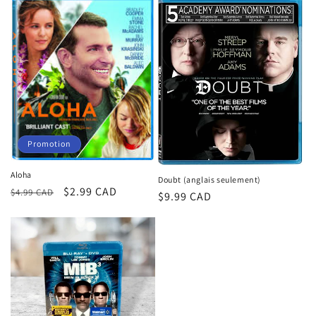
Promotion
Aloha
Doubt (anglais seulement)
Prix
Prix
$2.99 CAD
$4.99 CAD
Prix
$9.99 CAD
habituel
promotionnel
habituel