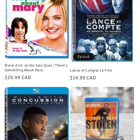
t
i
o
n
:
Épuisé
Marie A Un Je-Ne-Sais-Quoi / There's
Something About Mary
Lance et Compte Le Film
Prix
$29.99 CAD
Prix
$14.99 CAD
habituel
habituel