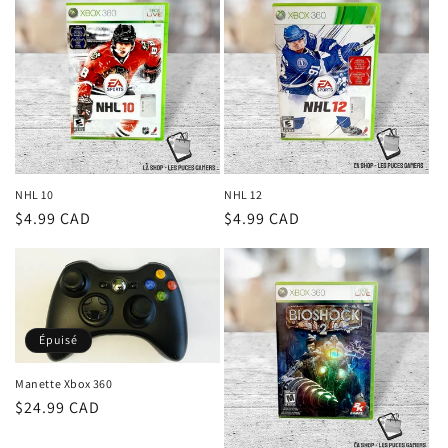
NHL 10
NHL 12
Prix
$4.99 CAD
Prix
$4.99 CAD
habituel
habituel
Épuisé
Manette Xbox 360
Prix
$24.99 CAD
habituel