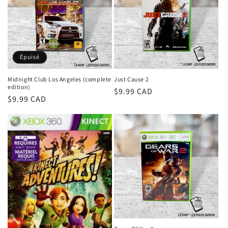
t
i
o
Épuisé
n
Midnight Club Los Angeles (complete
Just Cause 2
edition)
Prix
$9.99 CAD
:
Prix
$9.99 CAD
habituel
habituel