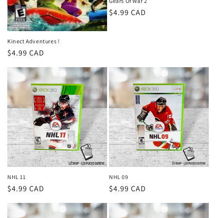
Gears Of War 2
Prix
$4.99 CAD
habituel
Kinect Adventures !
Prix
$4.99 CAD
habituel
NHL 11
NHL 09
Prix
$4.99 CAD
Prix
$4.99 CAD
habituel
habituel