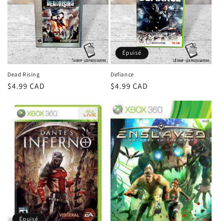
Épuisé
Dead Rising
Defiance
Prix
$4.99 CAD
Prix
$4.99 CAD
habituel
habituel
Épuisé