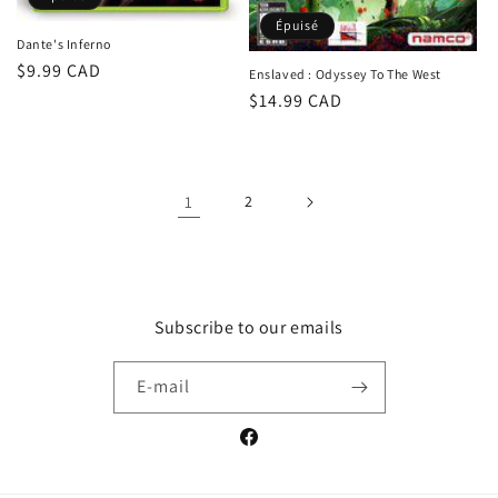
Épuisé
Dante's Inferno
Prix
$9.99 CAD
Enslaved : Odyssey To The West
habituel
Prix
$14.99 CAD
habituel
1
2
Subscribe to our emails
E-mail
Facebook