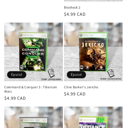
Bioshock 2
Prix
$4.99 CAD
habituel
Épuisé
Épuisé
Command & Conquer 3 : Tiberium
Clive Barker's Jericho
Wars
Prix
$4.99 CAD
Prix
$4.99 CAD
habituel
habituel