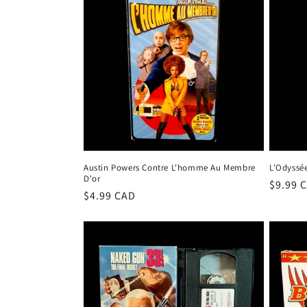
e
c
t
i
o
Austin Powers Contre L'homme Au Membre
L'Odyssée
D'or
n
Prix
$9.99 
Prix
$4.99 CAD
habitu
habituel
: