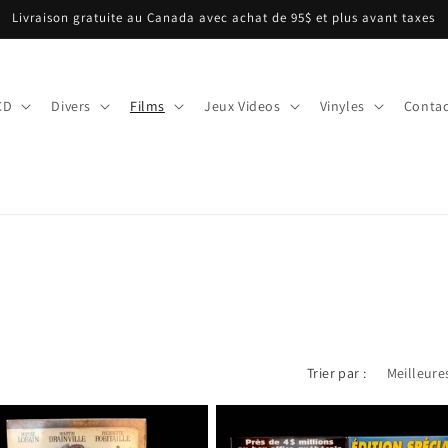
Livraison gratuite au Canada avec achat de 95$ et plus avant taxes
CD
Divers
Films
Jeux Videos
Vinyles
Contac
Trier par :