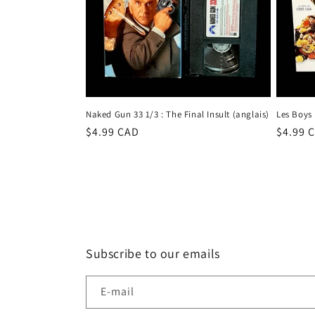
Naked Gun 33 1/3 : The Final Insult (anglais)
Les Boys 
Prix
$4.99 CAD
Prix
$4.99 
habituel
habitu
Subscribe to our emails
E-mail