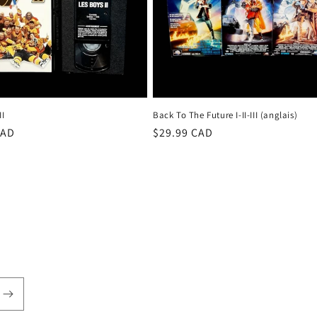
II
Back To The Future I-II-III (anglais)
CAD
Prix
$29.99 CAD
el
habituel