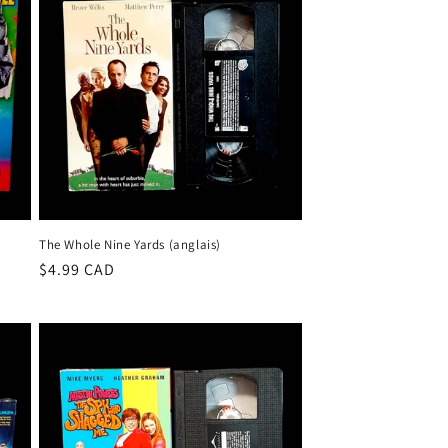
The Whole Nine Yards (anglais)
Prix
$4.99 CAD
habituel