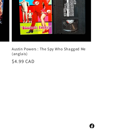
Austin Powers : The Spy Who Shagged Me
(anglais)
Prix
$4.99 CAD
habituel
Facebook