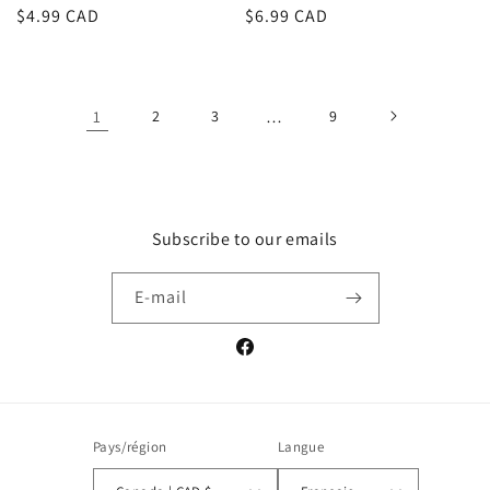
Prix
$6.99 CAD
Prix
$4.99 CAD
habituel
habituel
1
2
3
…
9
Subscribe to our emails
E-mail
Facebook
Pays/région
Langue