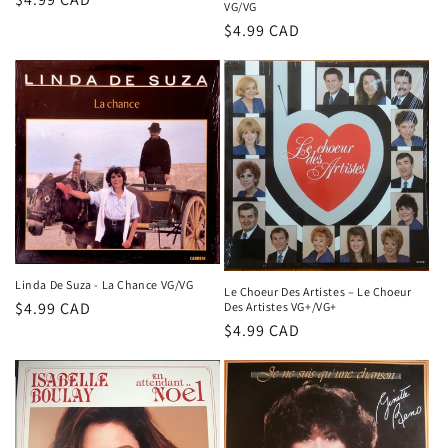
VG/VG
habituel
Prix
$4.99 CAD
habituel
Linda De Suza - La Chance VG/VG
Le Choeur Des Artistes – Le Choeur
Prix
$4.99 CAD
Des Artistes VG+/VG+
Prix
$4.99 CAD
habituel
habituel