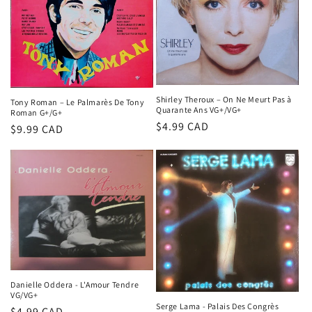
Shirley Theroux – On Ne Meurt Pas à
Tony Roman – Le Palmarès De Tony
Quarante Ans VG+/VG+
Roman G+/G+
Prix
$4.99 CAD
Prix
$9.99 CAD
habituel
habituel
Danielle Oddera - L'Amour Tendre
VG/VG+
Serge Lama - Palais Des Congrès
Prix
$4.99 CAD