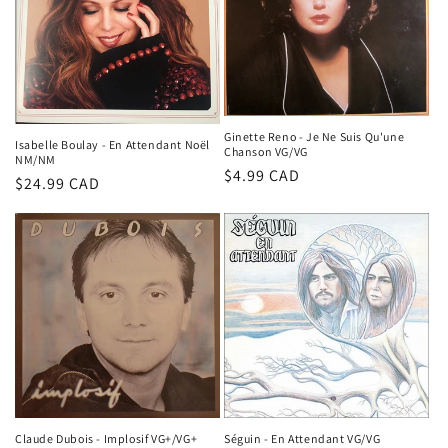
Ginette Reno - Je Ne Suis Qu'une
Isabelle Boulay - En Attendant Noël
Chanson VG/VG
NM/NM
Prix
$4.99 CAD
Prix
$24.99 CAD
habituel
habituel
Séguin - En Attendant VG/VG
Claude Dubois - Implosif VG+/VG+