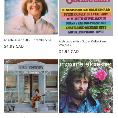
t
i
o
n
Angele Arsenault - Libre VG+/VG+
Artistes Variés - Super Collection
VG+/VG+
Prix
$4.99 CAD
:
Prix
$4.99 CAD
habituel
habituel