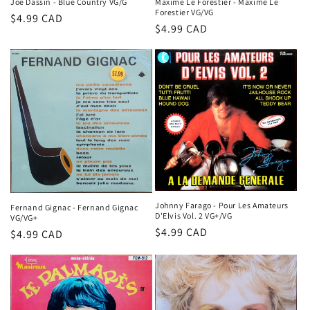
Maxime Le Forestier - Maxime Le
Joe Dassin - Blue Country VG/G
Forestier VG/VG
Prix
$4.99 CAD
Prix
$4.99 CAD
habituel
habituel
Johnny Farago - Pour Les Amateurs
Fernand Gignac - Fernand Gignac
D'Elvis Vol. 2 VG+/VG
VG/VG+
Prix
$4.99 CAD
Prix
$4.99 CAD
habituel
habituel