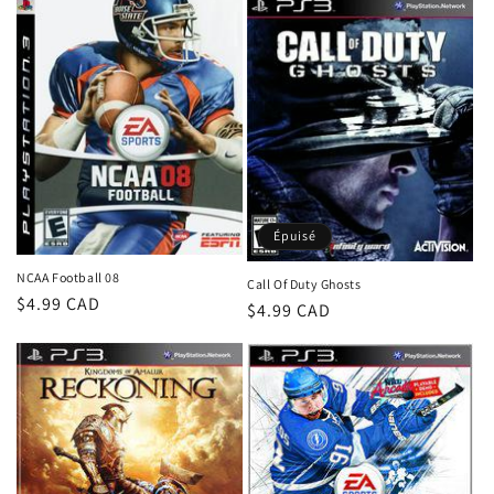
Épuisé
NCAA Football 08
Call Of Duty Ghosts
Prix
$4.99 CAD
Prix
$4.99 CAD
habituel
habituel