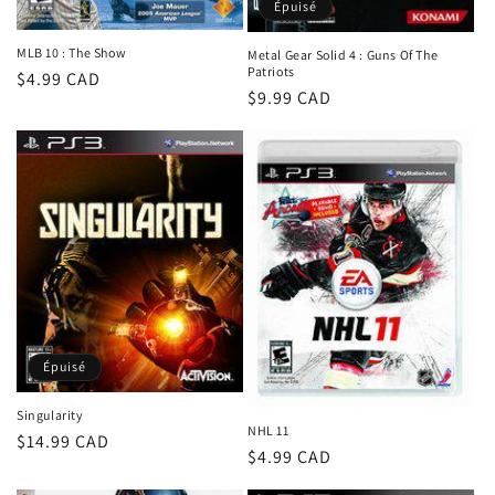
Épuisé
MLB 10 : The Show
Metal Gear Solid 4 : Guns Of The
Patriots
Prix
$4.99 CAD
Prix
$9.99 CAD
habituel
habituel
Épuisé
Singularity
NHL 11
Prix
$14.99 CAD
Prix
$4.99 CAD
habituel
habituel