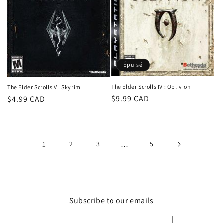
Épuisé
The Elder Scrolls IV : Oblivion
The Elder Scrolls V : Skyrim
Prix
$9.99 CAD
Prix
$4.99 CAD
habituel
habituel
1
2
3
…
5
Subscribe to our emails