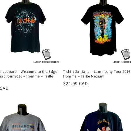
Def Leppard – Welcome to the Edge
T-shirt Santana – Luminosity Tour 2016
eat Tour 2016 – Homme – Taille
Homme – Taille Medium
Prix
$24.99 CAD
 CAD
habituel
el