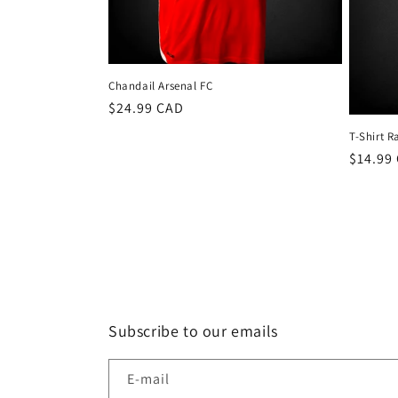
Chandail Arsenal FC
Prix
$24.99 CAD
habituel
T-Shirt 
Prix
$14.99
habitu
Subscribe to our emails
E-mail