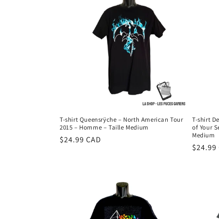
e
c
t
i
o
T-shirt Queensrÿche – North American Tour
T-shirt 
2015 – Homme – Taille Medium
of Your S
n
Medium
Prix
$24.99 CAD
Prix
$24.99
habituel
:
habitu