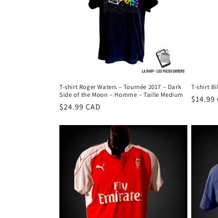
T-shirt Roger Waters – Tournée 2017 – Dark
T-shirt B
Side of the Moon – Homme – Taille Medium
Prix
$14.99
Prix
$24.99 CAD
habitu
habituel