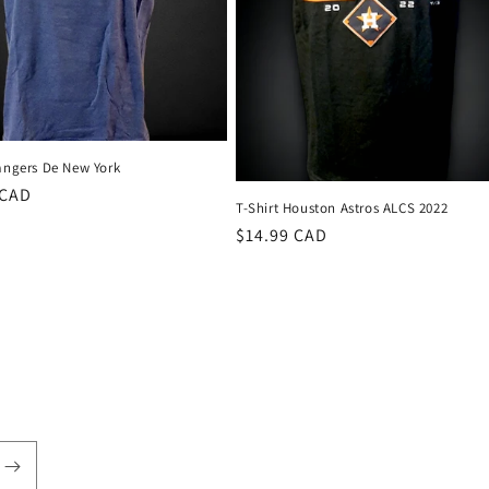
Rangers De New York
 CAD
T-Shirt Houston Astros ALCS 2022
el
Prix
$14.99 CAD
habituel