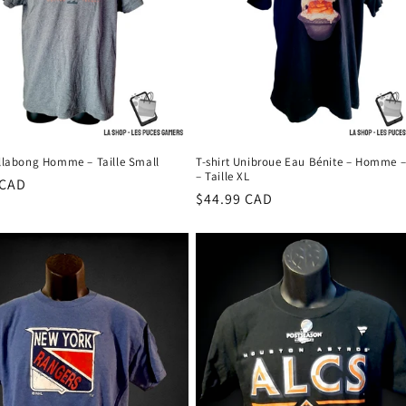
illabong Homme – Taille Small
T-shirt Unibroue Eau Bénite – Homme –
– Taille XL
 CAD
Prix
$44.99 CAD
el
habituel