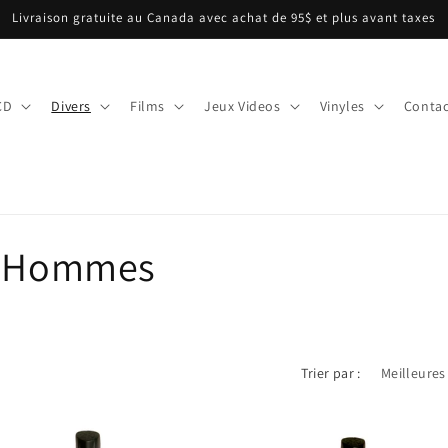
Livraison gratuite au Canada avec achat de 95$ et plus avant taxes
CD
Divers
Films
Jeux Videos
Vinyles
Contac
ts Hommes
Trier par :