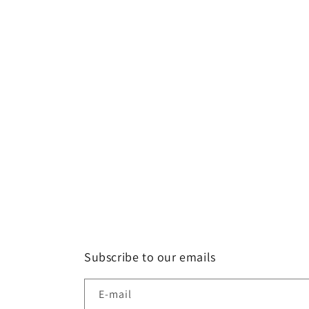
e
c
t
i
o
n
:
Subscribe to our emails
E-mail