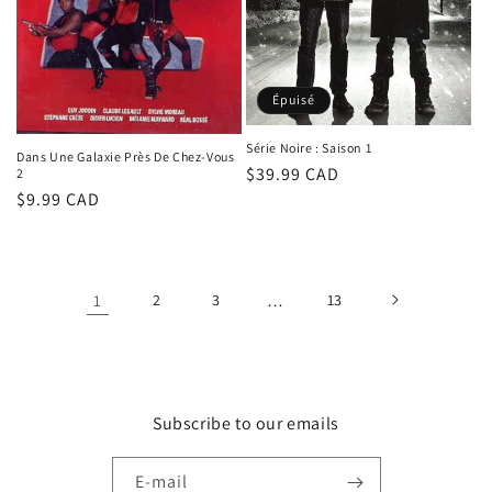
Épuisé
Série Noire : Saison 1
Dans Une Galaxie Près De Chez-Vous
Prix
$39.99 CAD
2
Prix
$9.99 CAD
habituel
habituel
1
2
3
…
13
Subscribe to our emails
E-mail