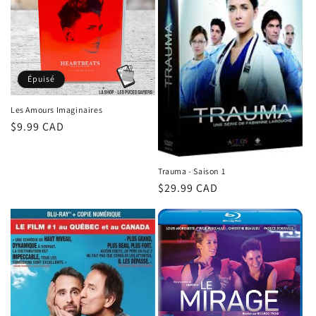
t
i
o
Épuisé
n
Les Amours Imaginaires
Prix
$9.99 CAD
:
habituel
Trauma - Saison 1
Prix
$29.99 CAD
habituel