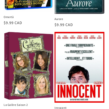
Omertà
Aurore
Prix
$9.99 CAD
Prix
$9.99 CAD
habituel
habituel
La Galère Saison 2
Innocent