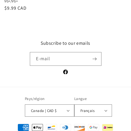
VG+/VG+
Prix
$9.99 CAD
habituel
Subscribe to our emails
E-mail
Facebook
Pays/région
Langue
Canada | CAD $
Français
Moyens