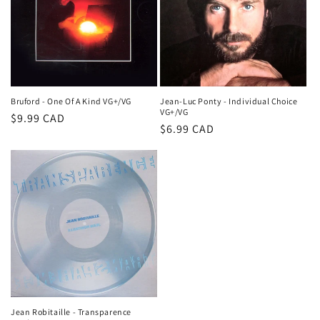
Jean-Luc Ponty - Individual Choice
Bruford - One Of A Kind VG+/VG
VG+/VG
Prix
$9.99 CAD
Prix
$6.99 CAD
habituel
habituel
Jean Robitaille - Transparence