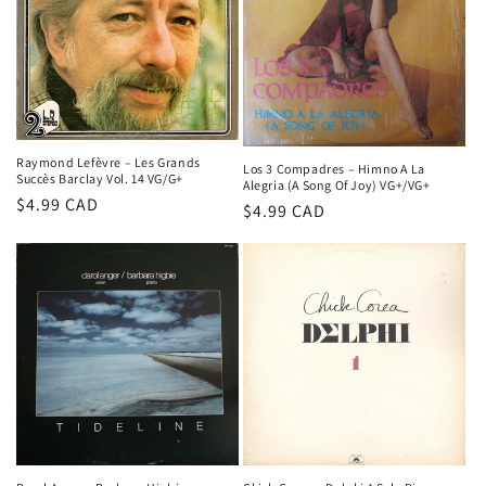
t
i
o
n
Raymond Lefèvre – Les Grands
Los 3 Compadres ‎– Himno A La
Succès Barclay Vol. 14 VG/G+
Alegria (A Song Of Joy) VG+/VG+
:
Prix
$4.99 CAD
Prix
$4.99 CAD
habituel
habituel