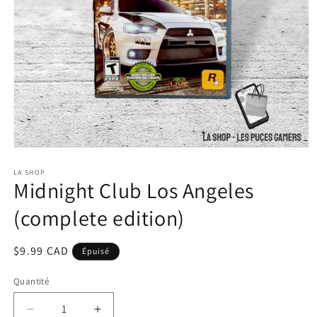
Ouvrir
le
média
LA SHOP
Midnight Club Los Angeles
1
dans
une
(complete edition)
fenêtre
modale
Prix
$9.99 CAD
Épuisé
habituel
Quantité
Réduire
Augmenter