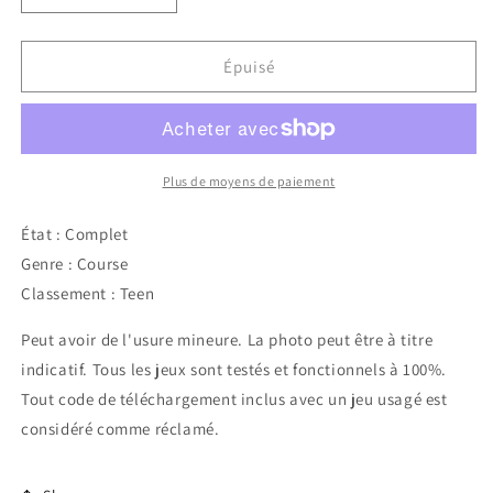
la
la
quantité
quantité
de
de
Épuisé
Midnight
Midnight
Club
Club
Los
Los
Angeles
Angeles
(complete
(complete
Plus de moyens de paiement
edition)
edition)
État : Complet
Genre : Course
Classement : Teen
Peut avoir de l'usure mineure. La photo peut être à titre
indicatif. Tous les jeux sont testés et fonctionnels à 100%.
Tout code de téléchargement inclus avec un jeu usagé est
considéré comme réclamé.