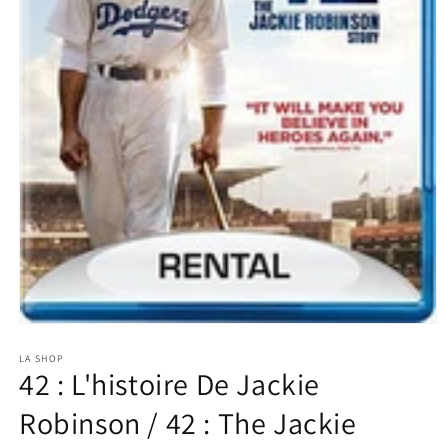
Ouvrir
le
média
LA SHOP
42 : L'histoire De Jackie
1
dans
une
Robinson / 42 : The Jackie
fenêtre
modale