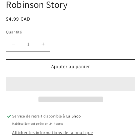
Robinson Story
Prix
$4.99 CAD
habituel
Quantité
Réduire
Augmenter
la
la
quantité
quantité
de
de
Ajouter au panier
42
42
:
:
L&#39;histoire
L&#39;histoire
De
De
Jackie
Jackie
Robinson
Robinson
/
/
Service de retrait disponible à
La Shop
42
42
Habituellement prête en 24 heures
:
:
The
The
Afficher les informations de la boutique
Jackie
Jackie