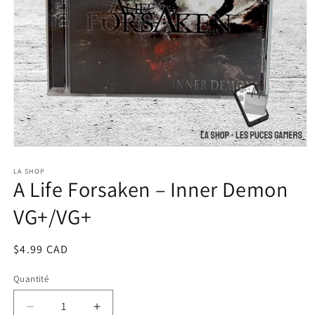
Ouvrir
le
média
LA SHOP
A Life Forsaken – Inner Demon
1
dans
une
VG+/VG+
fenêtre
modale
Prix
$4.99 CAD
habituel
Quantité
Réduire
Augmenter