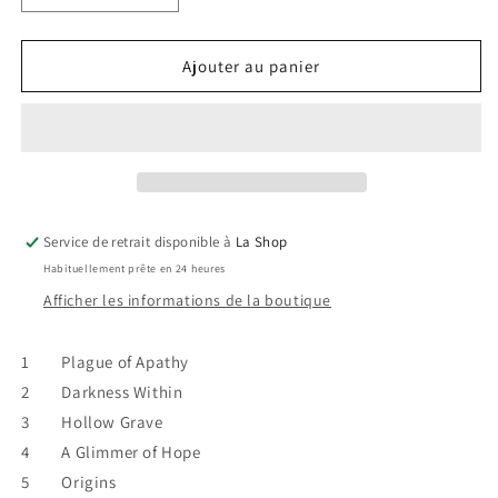
la
la
quantité
quantité
de
de
Ajouter au panier
A
A
Life
Life
Forsaken
Forsaken
–
–
Inner
Inner
Demon
Demon
VG+/VG+
VG+/VG+
Service de retrait disponible à
La Shop
Habituellement prête en 24 heures
Afficher les informations de la boutique
1 Plague of Apathy
2 Darkness Within
3 Hollow Grave
4 A Glimmer of Hope
5 Origins