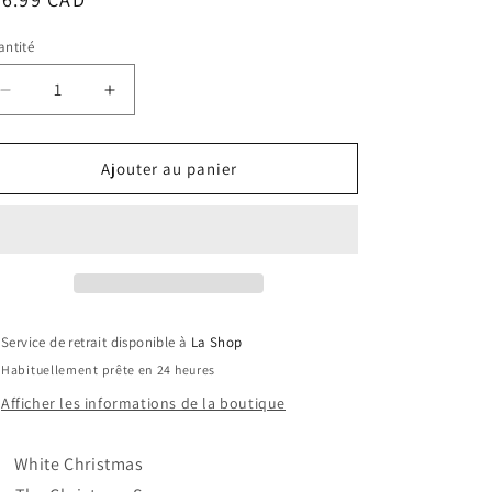
bituel
ntité
Réduire
Augmenter
la
la
quantité
quantité
de
de
Ajouter au panier
Backstreet
Backstreet
Boys
Boys
-
-
A
A
Very
Very
Backstreet
Backstreet
Christmas
Christmas
Service de retrait disponible à
La Shop
Habituellement prête en 24 heures
Afficher les informations de la boutique
 White Christmas