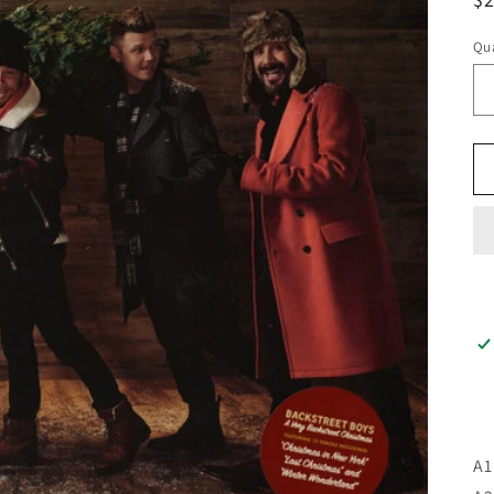
ha
Qua
A1