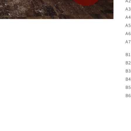
A2
A3
A4
A5
A6
A7
B1
B2
B3
B4
B
B6