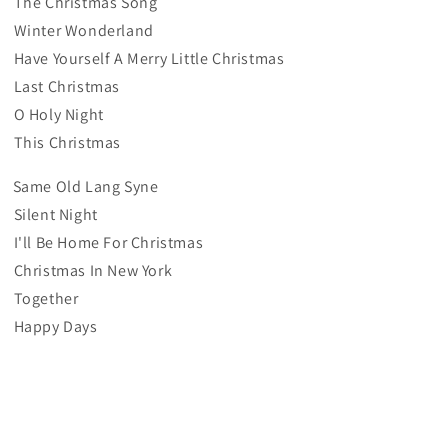
 The Christmas Song
 Winter Wonderland
 Have Yourself A Merry Little Christmas
 Last Christmas
 O Holy Night
 This Christmas
 Same Old Lang Syne
 Silent Night
 I'll Be Home For Christmas
 Christmas In New York
5 Together
 Happy Days