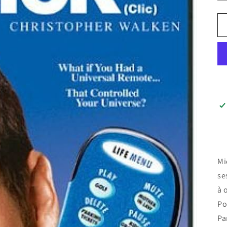
Mi
se
à 
Po
Pa