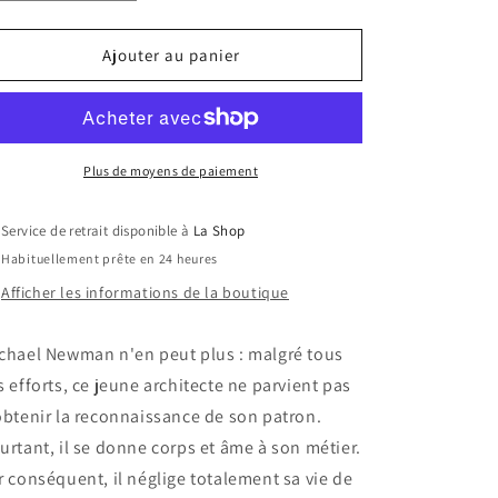
la
la
quantité
quantité
de
de
Ajouter au panier
Clic
Clic
/
/
Click
Click
Plus de moyens de paiement
Service de retrait disponible à
La Shop
Habituellement prête en 24 heures
Afficher les informations de la boutique
chael Newman n'en peut plus : malgré tous
s efforts, ce jeune architecte ne parvient pas
obtenir la reconnaissance de son patron.
urtant, il se donne corps et âme à son métier.
r conséquent, il néglige totalement sa vie de