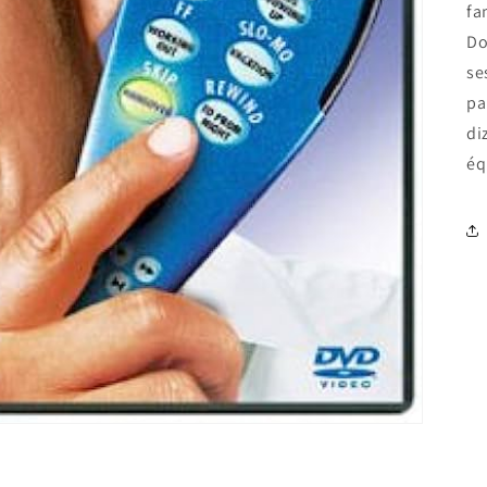
fa
Do
se
pa
di
éq