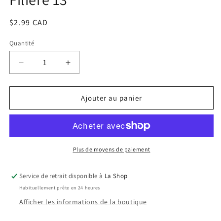
dans
une
fenêtre
Prix
$2.99 CAD
modale
habituel
Quantité
Réduire
Augmenter
la
la
quantité
quantité
de
de
Ajouter au panier
Filière
Filière
13
13
Plus de moyens de paiement
Service de retrait disponible à
La Shop
Habituellement prête en 24 heures
Afficher les informations de la boutique