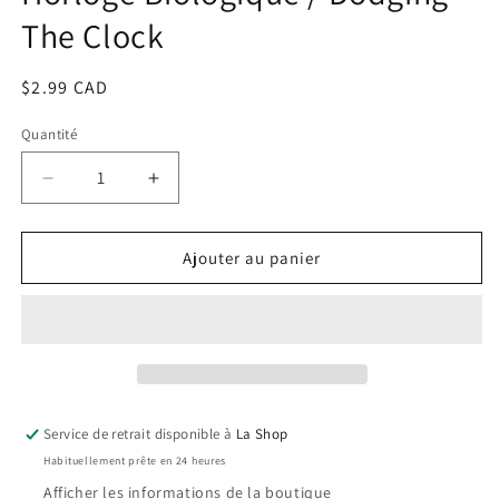
une
The Clock
fenêtre
modale
Prix
$2.99 CAD
habituel
Quantité
Réduire
Augmenter
la
la
quantité
quantité
de
de
Ajouter au panier
Horloge
Horloge
Biologique
Biologique
/
/
Dodging
Dodging
The
The
Clock
Clock
Service de retrait disponible à
La Shop
Habituellement prête en 24 heures
Afficher les informations de la boutique