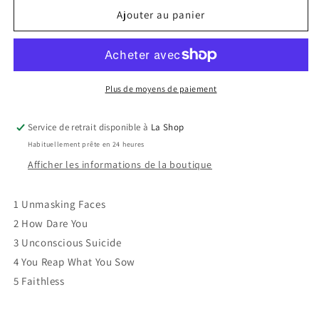
de
de
Ajouter au panier
Hymnosis
Hymnosis
-
-
Unmasking
Unmasking
Faces
Faces
Plus de moyens de paiement
Service de retrait disponible à
La Shop
Habituellement prête en 24 heures
Afficher les informations de la boutique
1 Unmasking Faces
2 How Dare You
3 Unconscious Suicide
4 You Reap What You Sow
5 Faithless