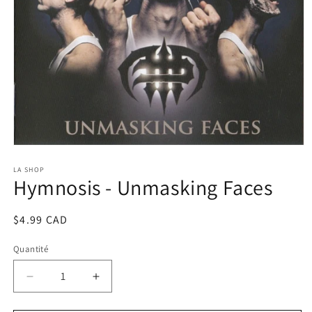
Ouvrir
le
média
LA SHOP
Hymnosis - Unmasking Faces
1
dans
une
fenêtre
Prix
$4.99 CAD
modale
habituel
Quantité
Réduire
Augmenter
la
la
quantité
quantité