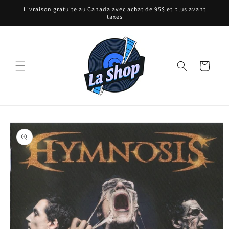
et
Livraison gratuite au Canada avec achat de 95$ et plus avant
passer
taxes
au
contenu
Panier
Passer aux
informations
produits