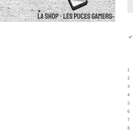
1 
2 
3 
4 
5 
6 
7 
8 