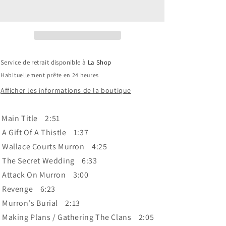
Horner
Horner
Performed
Performed
By
By
The
The
London
London
Symphony
Symphony
Service de retrait disponible à
La Shop
Orchestra
Orchestra
Habituellement prête en 24 heures
‎–
‎–
Braveheart
Braveheart
Afficher les informations de la boutique
(Original
(Original
Motion
Motion
Main Title 2:51
Picture
Picture
Soundtrack)
Soundtrack)
A Gift Of A Thistle 1:37
VG+/VG+
VG+/VG+
Wallace Courts Murron 4:25
The Secret Wedding 6:33
Attack On Murron 3:00
Revenge 6:23
Murron's Burial 2:13
Making Plans / Gathering The Clans 2:05