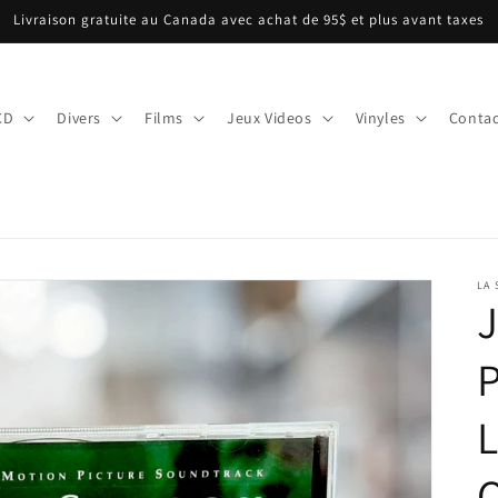
Livraison gratuite au Canada avec achat de 95$ et plus avant taxes
CD
Divers
Films
Jeux Videos
Vinyles
Contac
LA
O