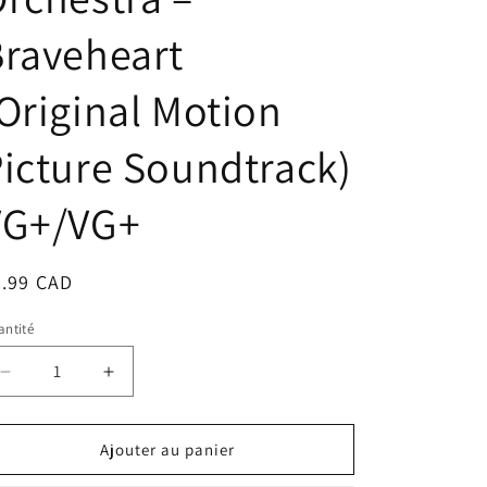
raveheart
Original Motion
icture Soundtrack)
VG+/VG+
ix
4.99 CAD
bituel
ntité
Réduire
Augmenter
la
la
quantité
quantité
de
de
Ajouter au panier
James
James