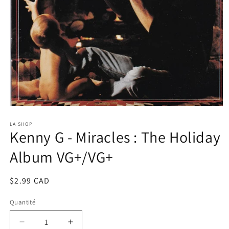
Ouvrir
le
média
LA SHOP
Kenny G - Miracles : The Holiday
1
dans
une
Album VG+/VG+
fenêtre
modale
Prix
$2.99 CAD
habituel
Quantité
Réduire
Augmenter