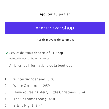
la
la
quantité
quantité
de
de
Ajouter au panier
Kenny
Kenny
G
G
-
-
Miracles
Miracles
:
:
Plus de moyens de paiement
The
The
Holiday
Holiday
Service de retrait disponible à
La Shop
Album
Album
Habituellement prête en 24 heures
VG+/VG+
VG+/VG+
Afficher les informations de la boutique
1 Winter Wonderland 3:00
2 White Christmas 2:59
3 Have Yourself A Merry Little Christmas 3:54
4 The Christmas Song 4:01
5 Silent Night 3:44