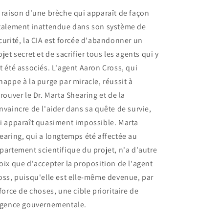
Bourne
Bourne
 raison d'une brèche qui apparaît de façon
Legacy
Legacy
talement inattendue dans son système de
curité, la CIA est forcée d'abandonner un
ojet secret et de sacrifier tous les agents qui y
t été associés. L'agent Aaron Cross, qui
happe à la purge par miracle, réussit à
trouver le Dr. Marta Shearing et de la
nvaincre de l'aider dans sa quête de survie,
i apparaît quasiment impossible. Marta
earing, qui a longtemps été affectée au
partement scientifique du projet, n'a d'autre
oix que d'accepter la proposition de l'agent
oss, puisqu'elle est elle-même devenue, par
 force de choses, une cible prioritaire de
agence gouvernementale.