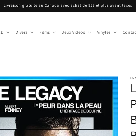
Livraison gratuite au Canada avec achat de 95$ et plus avant taxes
CD
Divers
Films
Jeux Videos
Vinyles
Contac
LA
L
P
B