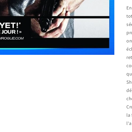
En
to
sé
pr
on
éc
re
co
qu
Sh
dé
ch
Cr
la
l'