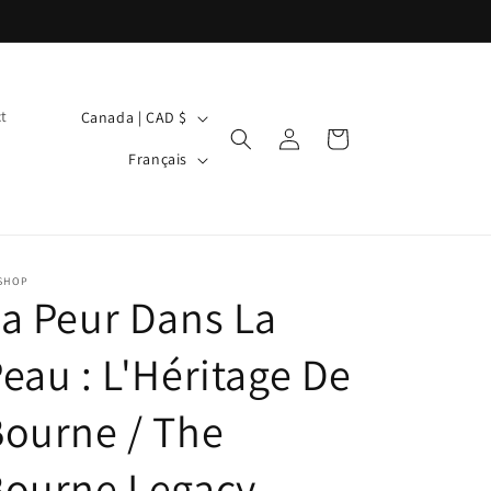
P
t
Canada | CAD $
Connexion
Panier
a
L
Français
y
a
s
n
/
g
r
u
 SHOP
a Peur Dans La
é
e
g
eau : L'Héritage De
i
o
ourne / The
n
Bourne Legacy