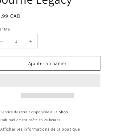
ix
4.99 CAD
bituel
ntité
Réduire
Augmenter
la
la
quantité
quantité
de
de
Ajouter au panier
La
La
Peur
Peur
Dans
Dans
La
La
Peau
Peau
:
:
L&#39;Héritage
L&#39;Héritage
Service de retrait disponible à
La Shop
De
De
Habituellement prête en 24 heures
Bourne
Bourne
/
/
Afficher les informations de la boutique
The
The