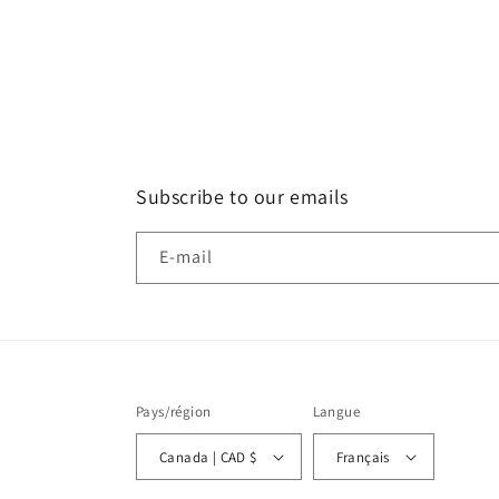
le
média
1
dans
une
fenêtre
modale
Subscribe to our emails
E-mail
Pays/région
Langue
Canada | CAD $
Français