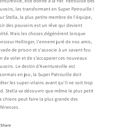
entureville, elle donne à la Pat' Patrouille des
uvoirs, les transformant en Super Patrouille !
ur Stella, la plus petite membre de l'équipe,
oir des pouvoirs est un rêve qui devient
alité. Mais les choses dégénèrent lorsque
nsieur Hellinger, l'ennemi juré de nos amis,
évade de prison et s'associe à un savant fou
in de voler et de s’accaparer ces nouveaux
uvoirs. Le destin d'Aventureville est
sormais en jeu, la Super Patrouille doit
rêter les super-vilains avant qu'il ne soit trop
rd. Stella va découvrir que même le plus petit
s chiens peut faire la plus grande des
fférences.
Share