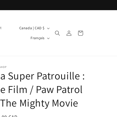
P
t
Canada | CAD $
Connexion
Panier
a
L
Français
y
a
s
n
/
g
r
u
 SHOP
a Super Patrouille :
é
e
g
e Film / Paw Patrol
i
o
 The Mighty Movie
n
ix
6.99 CAD