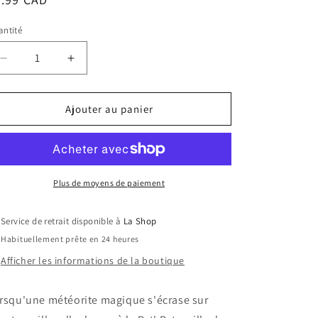
bituel
ntité
Réduire
Augmenter
la
la
quantité
quantité
de
de
Ajouter au panier
La
La
Super
Super
Patrouille
Patrouille
:
:
Le
Le
Plus de moyens de paiement
Film
Film
/
/
Service de retrait disponible à
La Shop
Paw
Paw
Habituellement prête en 24 heures
Patrol
Patrol
:
:
Afficher les informations de la boutique
The
The
Mighty
Mighty
rsqu'une météorite magique s'écrase sur
Movie
Movie