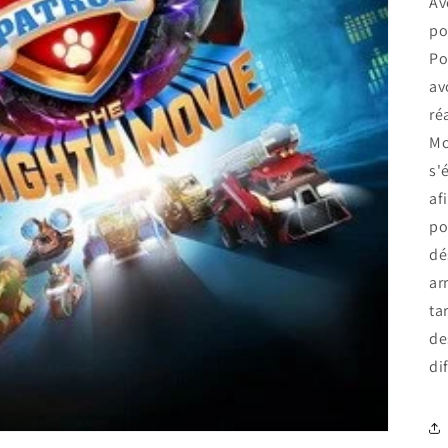
Av
po
Po
av
ré
Mo
s'
af
po
dé
ar
ta
de
di