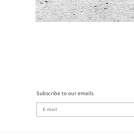
Ouvrir
le
média
1
dans
une
fenêtre
modale
Subscribe to our emails
E-mail