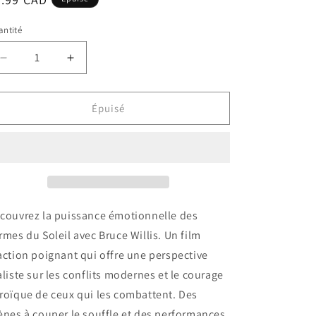
bituel
ntité
Réduire
Augmenter
la
la
quantité
quantité
de
de
Épuisé
Les
Les
Larmes
Larmes
Du
Du
Soleil
Soleil
/
/
Tears
Tears
Of
Of
couvrez la puissance émotionnelle des
The
The
rmes du Soleil avec Bruce Willis. Un film
Sun
Sun
action poignant qui offre une perspective
aliste sur les conflits modernes et le courage
roïque de ceux qui les combattent. Des
ènes à couper le souffle et des performances