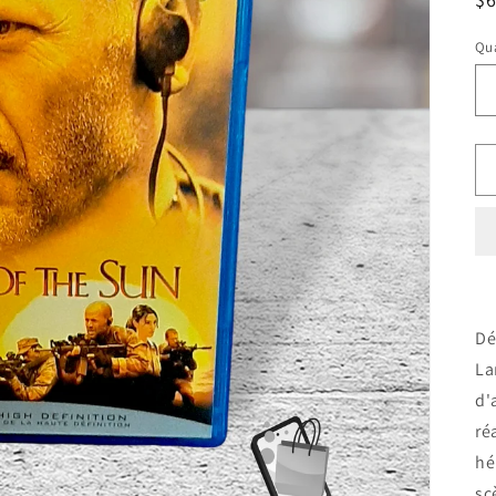
ha
Qua
Dé
La
d'
ré
hé
sc