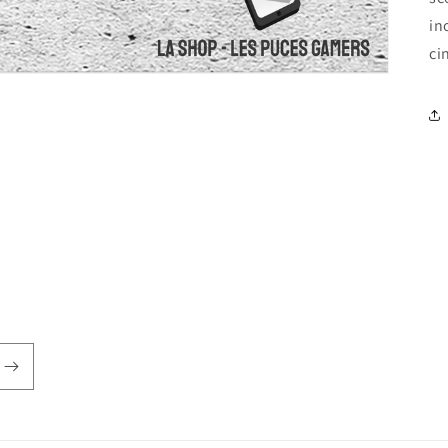
in
ci