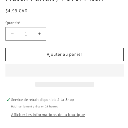
une
fenêtre
Prix
$4.99 CAD
modale
habituel
Quantité
Réduire
Augmenter
la
la
quantité
quantité
de
de
Ajouter au panier
Match
Match
Parfait
Parfait
/
/
Fever
Fever
Pitch
Pitch
Service de retrait disponible à
La Shop
Habituellement prête en 24 heures
Afficher les informations de la boutique