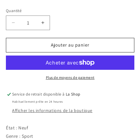
habituel
Quantité
Réduire
Augmenter
la
la
quantité
quantité
de
de
Ajouter au panier
NBA
NBA
2K21
2K21
Plus de moyens de paiement
Service de retrait disponible à
La Shop
Habituellement prête en 24 heures
Afficher les informations de la boutique
État :
Neuf
Genre :
Sport