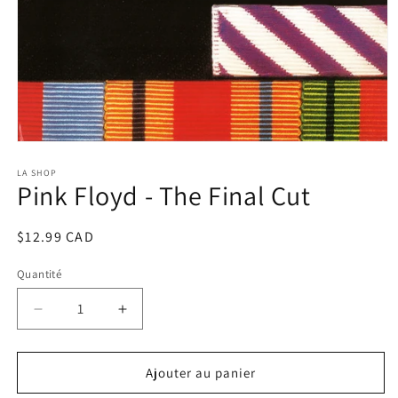
Ouvrir
le
média
LA SHOP
Pink Floyd - The Final Cut
1
dans
une
fenêtre
Prix
$12.99 CAD
modale
habituel
Quantité
Réduire
Augmenter
la
la
quantité
quantité
de
de
Ajouter au panier
Pink
Pink