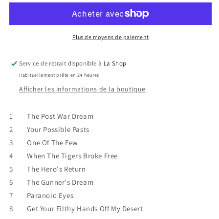
Floyd
Floyd
-
-
The
The
Final
Final
Plus de moyens de paiement
Cut
Cut
Service de retrait disponible à
La Shop
Habituellement prête en 24 heures
Afficher les informations de la boutique
1 The Post War Dream
2 Your Possible Pasts
3 One Of The Few
4 When The Tigers Broke Free
5 The Hero's Return
6 The Gunner's Dream
7 Paranoid Eyes
8 Get Your Filthy Hands Off My Desert