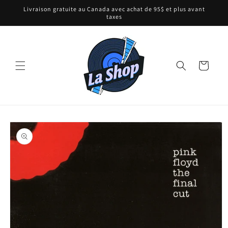
et
Livraison gratuite au Canada avec achat de 95$ et plus avant
passer
taxes
au
contenu
Panier
Passer aux
informations
produits