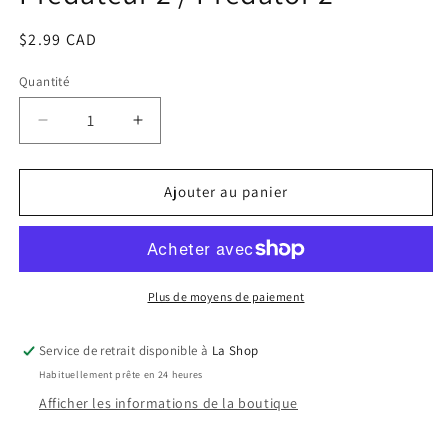
une
fenêtre
Prix
$2.99 CAD
modale
habituel
Quantité
Réduire
Augmenter
la
la
quantité
quantité
de
de
Ajouter au panier
Predateur
Predateur
2
2
/
/
Predator
Predator
2
2
Plus de moyens de paiement
Service de retrait disponible à
La Shop
Habituellement prête en 24 heures
Afficher les informations de la boutique