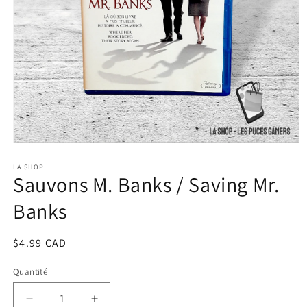
Ouvrir
le
média
LA SHOP
Sauvons M. Banks / Saving Mr.
1
dans
une
Banks
fenêtre
modale
Prix
$4.99 CAD
habituel
Quantité
Réduire
Augmenter