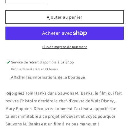
la
la
quantité
quantité
de
de
Ajouter au panier
Sauvons
Sauvons
M.
M.
Banks
Banks
/
/
Saving
Saving
Plus de moyens de paiement
Mr.
Mr.
Banks
Banks
Service de retrait disponible à
La Shop
Habituellement prête en 24 heures
Afficher les informations de la boutique
Rejoignez Tom Hanks dans Sauvons M. Banks, le film qui fait
revivre l'histoire derrière le chef-d'œuvre de Walt Disney,
Mary Poppins. Découvrez comment l'acteur a apporté son
talent inimitable à ce projet émouvant et voyez pourquoi
Sauvons M. Banks est un film à ne pas manquer !