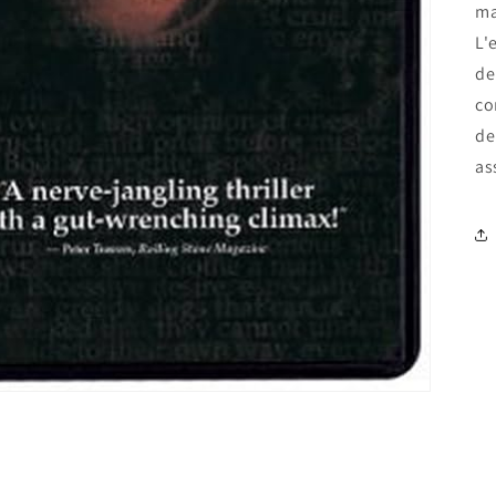
ma
L'
de
co
de
as