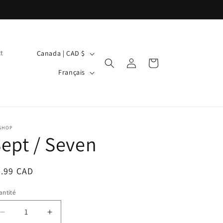
P
t
Canada | CAD $
Connexion
Panier
a
L
Français
y
a
s
n
/
g
r
u
 SHOP
ept / Seven
é
e
g
ix
4.99 CAD
i
bituel
o
ntité
n
Réduire
Augmenter