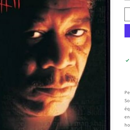
Pe
So
éq
en
ho