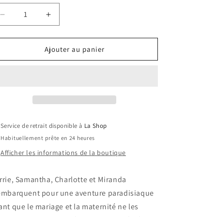
Réduire
Augmenter
la
la
quantité
quantité
de
de
Ajouter au panier
Sexe
Sexe
A
A
New-
New-
York
York
2
2
/
/
Sex
Sex
Service de retrait disponible à
La Shop
And
And
Habituellement prête en 24 heures
The
The
City
City
Afficher les informations de la boutique
2
2
rrie, Samantha, Charlotte et Miranda
embarquent pour une aventure paradisiaque
ant que le mariage et la maternité ne les