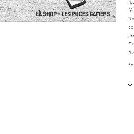
ra
fê
om
co
as
Ca
d'
**