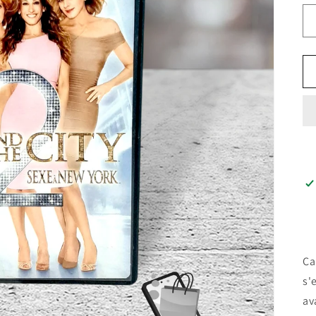
Ca
s'
av