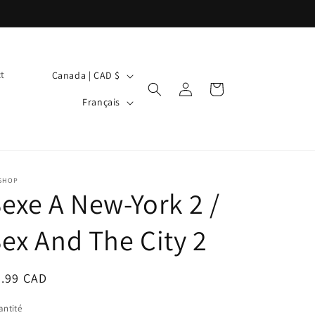
P
t
Canada | CAD $
Connexion
Panier
a
L
Français
y
a
s
n
/
g
r
u
 SHOP
exe A New-York 2 /
é
e
g
ex And The City 2
i
o
ix
2.99 CAD
n
bituel
ntité