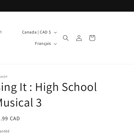
P
t
Canada | CAD $
Connexion
Panier
a
L
Français
y
a
s
n
/
g
r
u
 SHOP
ing It : High School
é
e
g
usical 3
i
o
ix
4.99 CAD
n
bituel
ntité