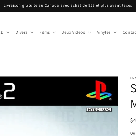
Livraison gratuite au Canada avec achat de 95$ et plus avant taxes
CD
Divers
Films
Jeux Videos
Vinyles
Contac
LA
S
M
Pr
$
ha
Qua