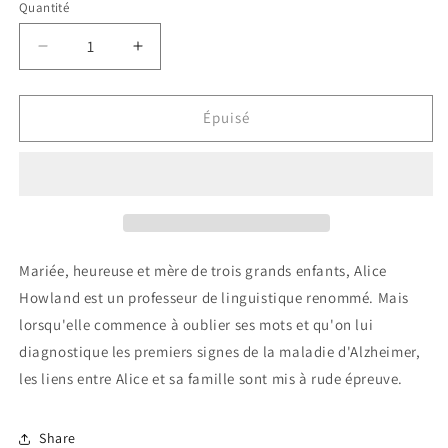
Quantité
Réduire
Augmenter
la
la
quantité
quantité
de
de
Épuisé
Toujours
Toujours
Alice
Alice
/
/
Still
Still
Alice
Alice
Mariée, heureuse et mère de trois grands enfants, Alice
Howland est un professeur de linguistique renommé. Mais
lorsqu'elle commence à oublier ses mots et qu'on lui
diagnostique les premiers signes de la maladie d'Alzheimer,
les liens entre Alice et sa famille sont mis à rude épreuve.
Share