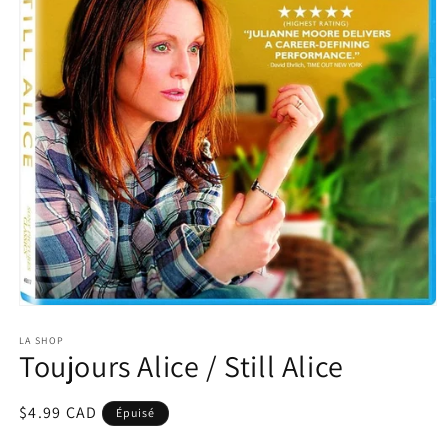
Ouvrir
le
média
LA SHOP
Toujours Alice / Still Alice
1
dans
une
fenêtre
Prix
$4.99 CAD
Épuisé
modale
habituel